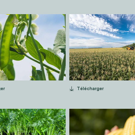
 EN FLEUR
CHAMPS DE
MAÏS
ger
Télécharger
OTTES
MAÏS