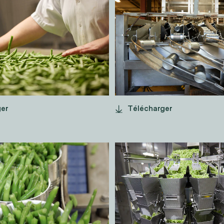
COTS SUR
LIGNE
ONVOYEUR
D'ÉTIQUETAG
ger
Télécharger
COTS
HARICOTS
S EN
VERTS
ERVE
SURGELÉS