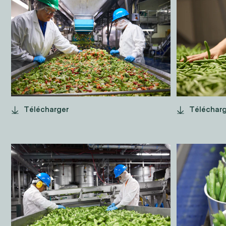
LIGNE
HARI
EMBALLAGE
LE C
SURGELÉ
Télécharger
Téléchar
BROCOLI EN
HARI
TRANSFORMATION
VERT
CONS