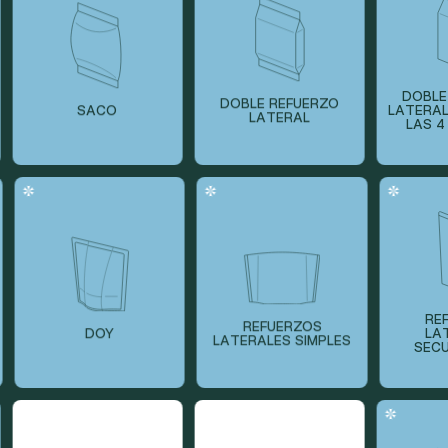
DOB
DOBLE REFUERZO
N
SACO
LATER
LATERAL
LAS
REFU
REFUERZOS
DOY
LATE
LATERALES SIMPLES
SECUEN