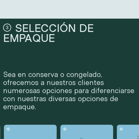
Saco
SELECCIÓN DE
Doble refuerzo lateral
3
Doble refuerzo lateral sellado en las 4 esquinas
EMPAQUE
Refuerzos laterales secuenciales
Doy
Refuerzos laterales simples
Conserva
Conserva fácil de abrir
Bolsa fácil de abrir
Sea en conserva o congelado,
ofrecemos a nuestros clientes
numerosas opciones para diferenciarse
con nuestras diversas opciones de
empaque.