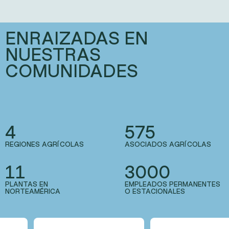
Brockport, NY
ENRAIZADAS EN
Bergen, NY
Oakfield, NY
NUESTRAS
Fairwater, WI
Lebanon, PA
COMUNIDADES
Strathroy, ON
Tecumseh, ON
Ingersoll, ON
Sainte-Martine, QC
Saint-Denis, QC
Bedford, QC
4
575
REGIONES AGRÍCOLAS
ASOCIADOS AGRÍCOLAS
11
3000
PLANTAS EN
EMPLEADOS PERMANENTES
NORTEAMÉRICA
O ESTACIONALES