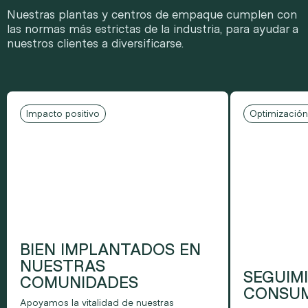
Nuestras plantas y centros de empaque cumplen con
las normas más estrictas de la industria, para ayudar a
nuestros clientes a diversificarse.
Impacto positivo
Optimización
BIEN IMPLANTADOS EN
NUESTRAS
SEGUIM
COMUNIDADES
CONSU
Apoyamos la vitalidad de nuestras