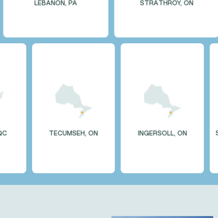
LEBANON, PA
STRATHROY, ON
BEDFORD, QC
TECUMSEH, ON
INGERSOLL, 